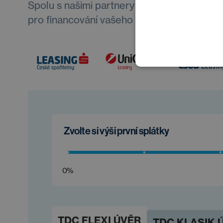
Spolu s našimi partnery vždy najdeme opti
pro financování vašeho nového auta.
Zvolte si výši první splátky
0%
TDC FLEXI ÚVĚR
TDC KLASIK 