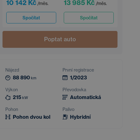
10 142 Kč
13 985 Kč
/měs.
/měs.
Spočítat
Spočítat
Poptat auto
Nájezd
První registrace
88 890
1/2023
km
Výkon
Převodovka
215
Automatická
kW
Pohon
Palivo
Pohon dvou kol
Hybridní