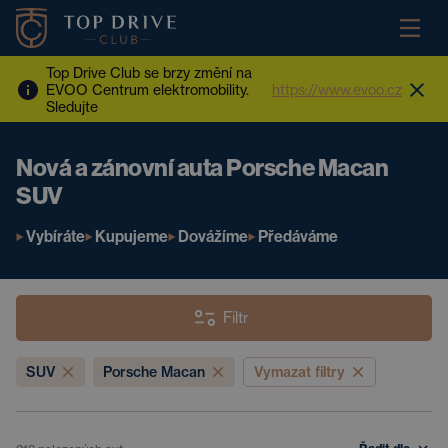
Top Drive Club se brzy změní na
EVOO Centrum elektromobility.
https://www.evoo.cz
Sledujte
Nová a zánovní auta Porsche Macan
SUV
Vybíráte
Kupujeme
Dovážíme
Předáváme
Filtr
SUV
Porsche Macan
Vymazat filtry