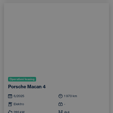
Operativní leasing
Porsche Macan 4
6/2025
1 970
km
Elektro
-
285
kW
4x4