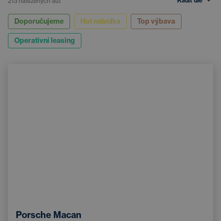
Řadit dle
213
nalezených aut
Doporučujeme
Hot nabídka
Top výbava
Operativní leasing
Porsche Macan