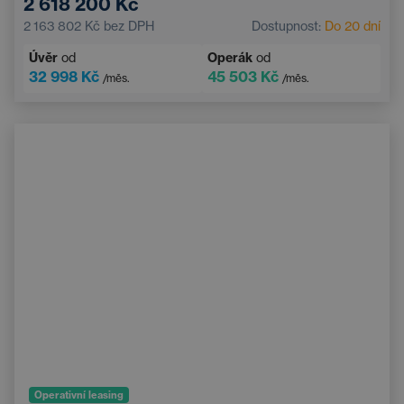
2 618 200 Kč
Zatmavená okna
2 163 802 Kč
bez DPH
Dostupnost:
Do 20 dní
Úvěr
od
Operák
od
32 998 Kč
45 503 Kč
/měs.
/měs.
Operativní leasing