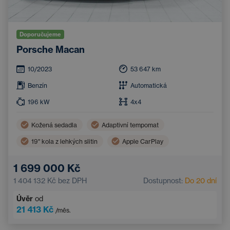
Doporučujeme
Porsche Macan
10/2023
53 647
km
Benzín
Automatická
196
kW
4x4
Kožená sedadla
Adaptivní tempomat
19'' kola z lehkých slitin
Apple CarPlay
Řadicí pádla pod volantem
Nouzový brzdový asistent
1 699 000 Kč
LED světlomety
Android Auto
1 404 132 Kč
bez DPH
Dostupnost:
Do 20 dní
Automatická klimatizace
Parkovací asistent
Úvěr
od
Panoramatická střecha
Navigace
21 413 Kč
/měs.