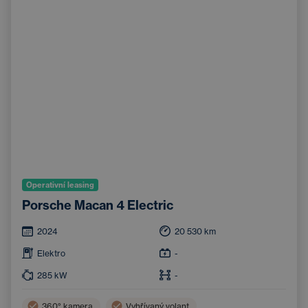
Operativní leasing
Porsche Macan 4 Electric
2024
20 530
km
Elektro
-
285
kW
-
360° kamera
Vyhřívaný volant