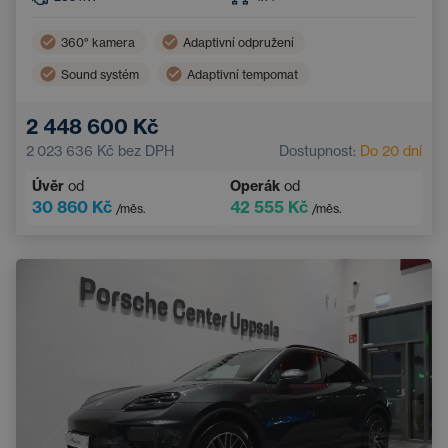
360° kamera
Adaptivní odpružení
Sound systém
Adaptivní tempomat
LED světlomety
Panoramatická střecha
2 448 600 Kč
Tažné zařízení
Vyhřívané čelní sklo
2 023 636 Kč
bez DPH
Dostupnost:
Do 20 dní
Zatmavená okna
Úvěr
od
Operák
od
30 860 Kč
42 555 Kč
/měs.
/měs.