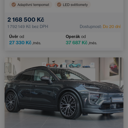
Adaptivní tempomat
LED světlomety
Dvouzónová klimatizace
Multifunkční volant
2 168 500 Kč
Parkovací asistent
El. sklopná vnější zrcátka
1 792 149 Kč
bez DPH
Dostupnost:
Do 20 dní
Asistent hlídání jízdy v pruhu
Parkovací kamera
Úvěr
od
Operák
od
27 330 Kč
37 687 Kč
/měs.
/měs.