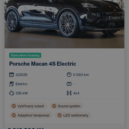
Operativní leasing
Porsche Macan 4S Electric
3/2025
5 090
km
Elektro
-
335
kW
4x4
Vyhřívaný volant
Sound systém
Adaptivní tempomat
LED světlomety
Panoramatická střecha
Tažné zařízení