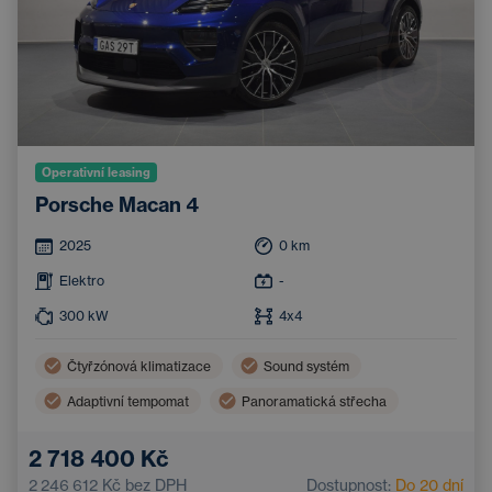
Operativní leasing
Porsche Macan 4
2025
0
km
Elektro
-
300
kW
4x4
Čtyřzónová klimatizace
Sound systém
Adaptivní tempomat
Panoramatická střecha
Tažné zařízení
Vyhřívané čelní sklo
2 718 400 Kč
Zatmavená okna
2 246 612 Kč
bez DPH
Dostupnost:
Do 20 dní