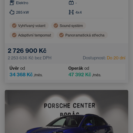
Elektro
-
285
kW
4x4
Vyhřívaný volant
Sound systém
Adaptivní tempomat
Panoramatická střecha
Čtyřzónová klimatizace
Tažné zařízení
2 726 900 Kč
Vyhřívané čelní sklo
Zatmavená okna
2 253 636 Kč
bez DPH
Dostupnost:
Do 20 dní
Úvěr
od
Operák
od
34 368 Kč
47 392 Kč
/měs.
/měs.