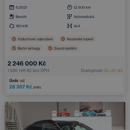
6/2021
12 900
km
Benzín
Automatická
180
kW
4x4
Vzduchové odpružení
Nezávislé topení
Boční airbagy
Sound systém
21'' kola z lehkých slitin
Vyhřívaný volant
2 246 000 Kč
Parkovací asistent
Apple CarPlay
1 856 198 Kč
bez DPH
Dostupnost:
Do 20 dní
Adaptivní odpružení
Úvěr
od
Elektricky nastavitelná sedadla s pamětí
28 307 Kč
/měs.
Asistent hlídání jízdy v pruhu
Bezdrátové nabíjení mobilního telefonu