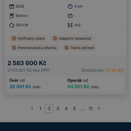
2025
0
km
Elektro
-
253
kW
4x2
Vyhřívaný volant
Adaptivní tempomat
Panoramatická střecha
Tažné zařízení
Vyhřívané čelní sklo
Zatmavená okna
2 583 600 Kč
2 135 207 Kč
bez DPH
Dostupnost:
Do 20 dní
Úvěr
od
Operák
od
32 561 Kč
44 901 Kč
/měs.
/měs.
…
1
3
4
5
11
2