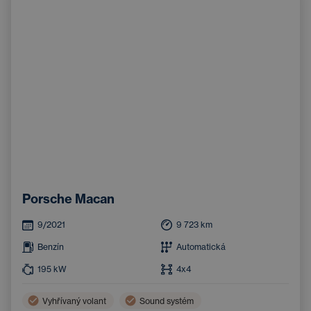
Porsche Macan
9/2021
9 723
km
Benzín
Automatická
195
kW
4x4
Vyhřívaný volant
Sound systém