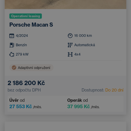
Operativní leasing
Porsche Macan S
4/2024
16 000
km
Benzín
Automatická
279
kW
4x4
Adaptivní odpružení
2 186 200 Kč
bez odpočtu DPH
Dostupnost:
Do 20 dní
Úvěr
od
Operák
od
27 553 Kč
37 995 Kč
/měs.
/měs.