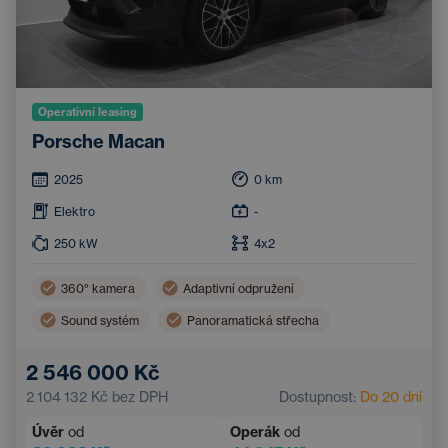
Operativní leasing
Porsche Macan
2025
0
km
Elektro
-
250
kW
4x2
360° kamera
Adaptivní odpružení
Sound systém
Panoramatická střecha
Tažné zařízení
Zatmavená okna
2 546 000 Kč
2 104 132 Kč
bez DPH
Dostupnost:
Do 20 dní
Úvěr
od
Operák
od