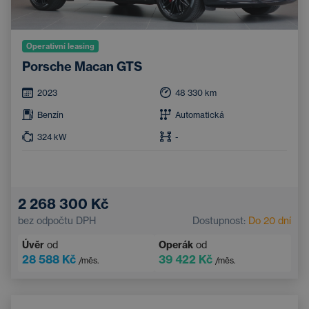
Operativní leasing
Porsche Macan GTS
2023
48 330
km
Benzín
Automatická
324
kW
-
2 268 300 Kč
bez odpočtu DPH
Dostupnost:
Do 20 dní
Úvěr
od
Operák
od
28 588 Kč
39 422 Kč
/měs.
/měs.