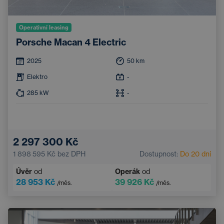
Operativní leasing
Porsche Macan 4 Electric
2025
50
km
Elektro
-
285
kW
-
2 297 300 Kč
1 898 595 Kč
bez DPH
Dostupnost:
Do 20 dní
Úvěr
od
Operák
od
28 953 Kč
39 926 Kč
/měs.
/měs.