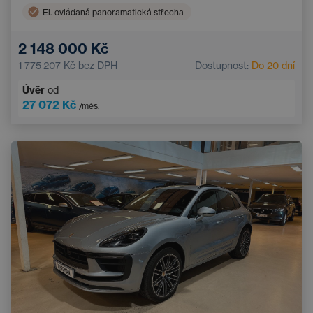
El. ovládaná panoramatická střecha
Asistent hlídání jízdy v pruhu
Sportovní volant
2 148 000 Kč
Apple CarPlay
Zatmavená okna
1 775 207 Kč
bez DPH
Dostupnost:
Do 20 dní
Parkovací kamera
Kožený volant
Úvěr
od
Bezdrátové nabíjení mobilního telefonu
27 072 Kč
/měs.
Systém rozpoznávání značek