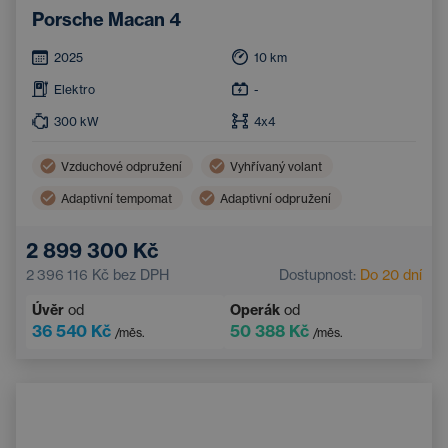
Porsche Macan 4
2025
10
km
Elektro
-
300
kW
4x4
Vzduchové odpružení
Vyhřívaný volant
Adaptivní tempomat
Adaptivní odpružení
Sportovní volant
Parkovací asistent
2 899 300 Kč
LED světlomety
Kožený volant
2 396 116 Kč
bez DPH
Dostupnost:
Do 20 dní
Asistent hlídání jízdy v pruhu
Panoramatická střecha
Úvěr
od
Operák
od
Parkovací kamera
36 540 Kč
50 388 Kč
/měs.
/měs.