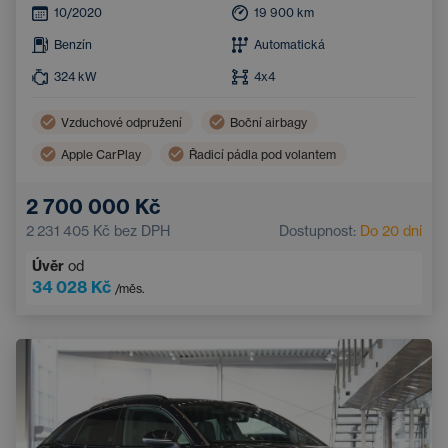
10/2020
19 900
km
Benzín
Automatická
324
kW
4x4
Vzduchové odpružení
Boční airbagy
Apple CarPlay
Řadicí pádla pod volantem
21'' kola z lehkých slitin
Adaptivní tempomat
2 700 000 Kč
Bezdrátové nabíjení mobilního telefonu
2 231 405 Kč
bez DPH
Dostupnost:
Do 20 dní
Sportovní volant
Adaptivní odpružení
Úvěr
od
Parkovací asistent
Kožený volant
34 028 Kč
/měs.