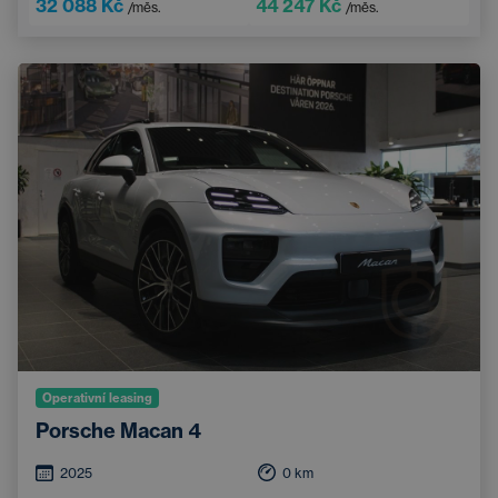
32 088 Kč
44 247 Kč
/měs.
/měs.
Operativní leasing
Porsche Macan 4
2025
0
km