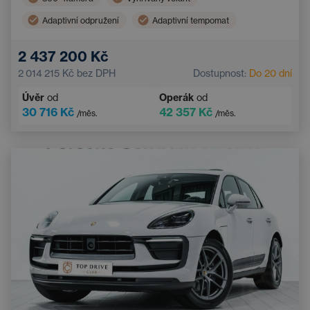
Adaptivní odpružení
Adaptivní tempomat
Čtyřzónová klimatizace
Panoramatická střecha
2 437 200 Kč
Tažné zařízení
2 014 215 Kč
bez DPH
Dostupnost:
Do 20 dní
Úvěr
od
Operák
od
30 716 Kč
42 357 Kč
/měs.
/měs.