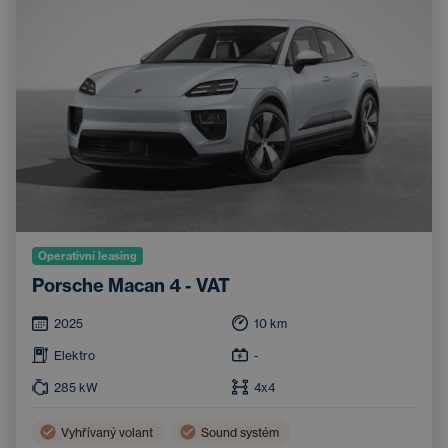
Operativní leasing
Porsche Macan 4 - VAT
2025
10
km
Elektro
-
285
kW
4x4
Vyhřívaný volant
Sound systém