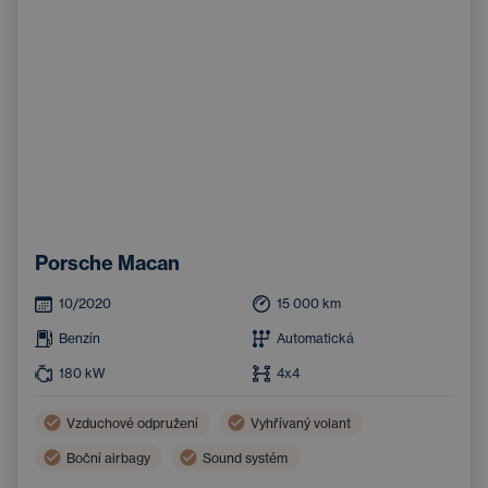
Porsche Macan
10/2020
15 000
km
Benzín
Automatická
180
kW
4x4
Vzduchové odpružení
Vyhřívaný volant
Boční airbagy
Sound systém