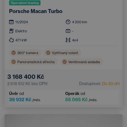
Operativní leasing
Porsche Macan Turbo
11/2024
4 200
km
Elektro
-
471
kW
4x4
360° kamera
Vyhřívaný volant
Panoramatická střecha
Ventilovaná sedadla
Tažné zařízení
Sportovní volant
3 168 400 Kč
Zatmavená okna
2 618 512 Kč
bez DPH
Dostupnost:
Do 20 dní
Úvěr
od
Operák
od
39 932 Kč
55 065 Kč
/měs.
/měs.