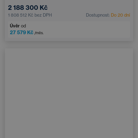
21'' kola z lehkých slitin
2 188 300 Kč
Elektricky nastavitelná sedadla s pamětí
1 808 512 Kč
bez DPH
Dostupnost:
Do 20 dní
Adaptivní tempomat
Apple CarPlay
Úvěr
od
Adaptivní odpružení
Kožený volant
27 579 Kč
/měs.
Parkovací asistent