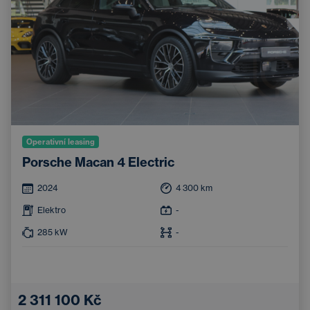
Operativní leasing
Porsche Macan 4 Electric
2024
4 300
km
Elektro
-
285
kW
-
2 311 100 Kč