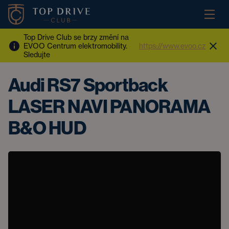
Top Drive Club se brzy změní na
EVOO Centrum elektromobility.
https://www.evoo.cz
Sledujte
Audi RS7 Sportback
LASER NAVI PANORAMA
B&O HUD