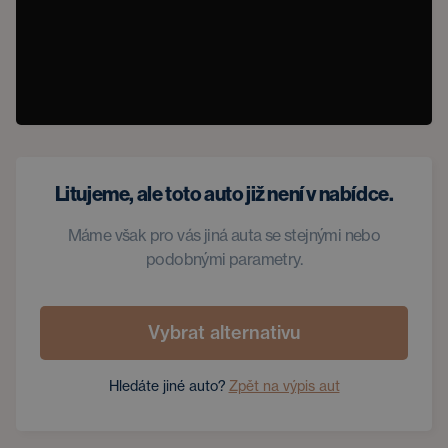
Litujeme, ale toto auto již není v nabídce.
Máme však pro vás jiná auta se stejnými nebo
podobnými parametry.
Vybrat alternativu
Hledáte jiné auto?
Zpět na výpis aut