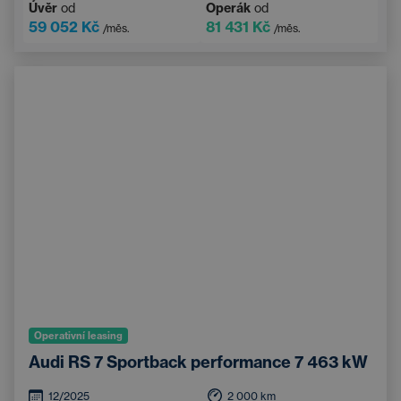
Úvěr
od
Operák
od
59 052 Kč
81 431 Kč
/měs.
/měs.
Operativní leasing
Audi RS 7 Sportback performance 7 463 kW
12/2025
2 000
km