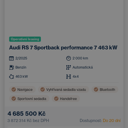
Operativní leasing
Audi RS 7 Sportback performance 7 463 kW
2/2025
2 000
km
Benzín
Automatická
463
kW
4x4
Navigace
Vyhřívaná sedadla vzadu
Bluetooth
Sportovní sedadla
Handsfree
Elektricky nastavitelná sedadla
4 685 500 Kč
3 872 314 Kč
bez DPH
Dostupnost:
Do 20 dní