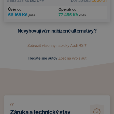
3 683 223 Kč
bez DPH
Dostupnost:
Do 20 dní
Úvěr
od
Operák
od
56 168 Kč
77 455 Kč
/měs.
/měs.
Nevyhovují vám nabízené alternativy?
Zobrazit všechny nabídky
Audi
RS 7
Hledáte jiné auto?
Zpět na výpis aut
01
Záruka a technický stav