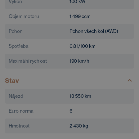
Výkon
100
kW
Objem motoru
1 499
ccm
Pohon
Pohon všech kol (AWD)
Spotřeba
0,8
l/100 km
Maximální rychlost
190
km/h
Stav
Nájezd
13 550
km
Euro norma
6
Hmotnost
2 430
kg