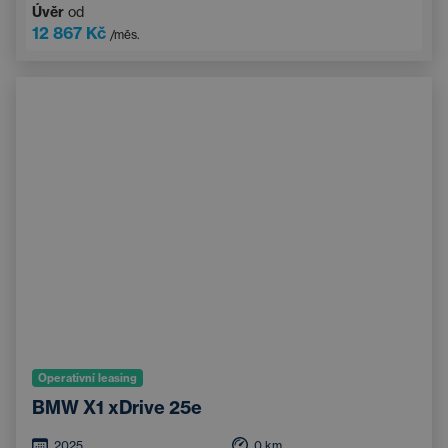
Úvěr
od
12 867 Kč
/měs.
Operativní leasing
BMW X1 xDrive 25e
2025
0
km