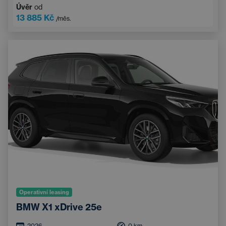
Úvěr
od
13 885 Kč
/měs.
Operativní leasing
BMW X1 xDrive 25e
2026
0
km