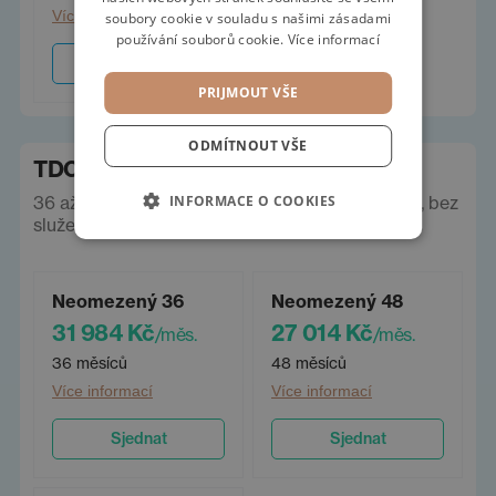
Více informací
soubory cookie v souladu s našimi zásadami
používání souborů cookie.
Více informací
Sjednat
PRIJMOUT VŠE
ODMÍTNOUT VŠE
TDC operák
INFORMACE O COOKIES
36 až 60 měsíců, neomezeně km. Ceny vč. DPH, bez
služeb a pojištění.
Neomezený 36
Neomezený 48
31 984 Kč
27 014 Kč
/měs.
/měs.
36 měsíců
48 měsíců
Více informací
Více informací
Sjednat
Sjednat