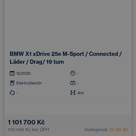
BMW X1 xDrive 25e M-Sport / Connected /
Läder / Drag/ 19 tum
12/2020
-
Elektro/benzín
-
-
Jiný
1 101 700 Kč
910 496 Kč
bez DPH
Dostupnost:
Do 20 dní