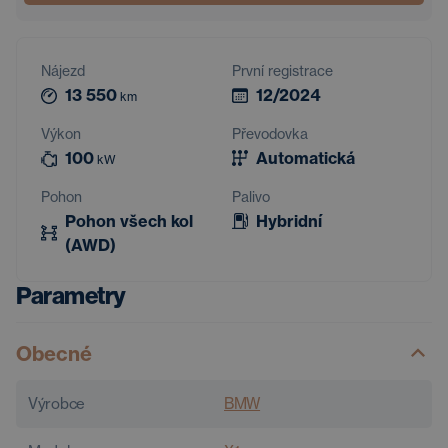
Nájezd
První registrace
13 550
12/2024
km
Výkon
Převodovka
100
Automatická
kW
Pohon
Palivo
Pohon všech kol
Hybridní
(AWD)
Parametry
Obecné
Výrobce
BMW