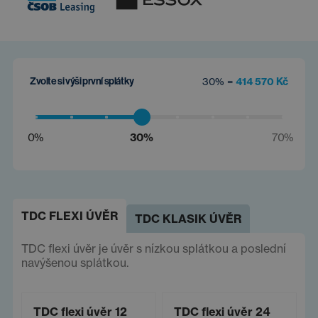
Zvolte si výši první splátky
30% =
414 570 Kč
0%
30%
70%
TDC FLEXI ÚVĚR
TDC KLASIK ÚVĚR
TDC flexi úvěr je úvěr s nízkou splátkou a poslední
navýšenou splátkou.
TDC flexi úvěr 12
TDC flexi úvěr 24