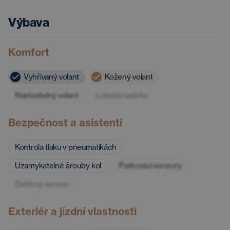
Výbava
Komfort
Vyhřívaný volant
Kožený volant
Nastavitelný volant
Loketní opěrka
Bezpečnost a asistenti
Kontrola tlaku v pneumatikách
Uzamykatelné šrouby kol
Parkovací senzory
Dešťový senzor
Exteriér a jízdní vlastnosti