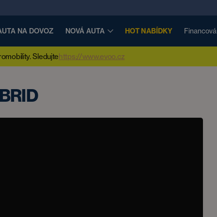
AUTA NA DOVOZ
NOVÁ AUTA
HOT NABÍDKY
Financová
mobility. Sledujte
https://www.evoo.cz
YBRID