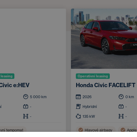
 leasing
Operativní leasing
Civic e:HEV
Honda Civic FACELIFT
5 000
km
2026
0
km
í
-
Hybridní
-
-
135
kW
-
ivní tempomat
Hlavové airbagy
Apple