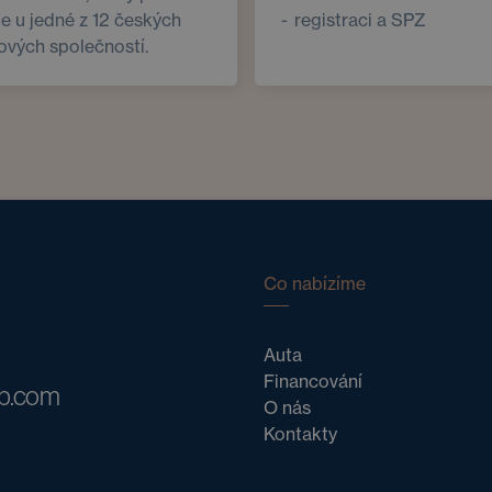
me u jedné z 12 českých
registraci a SPZ
ových společností.
Co nabízíme
Auta
Financování
ub.com
O nás
Kontakty