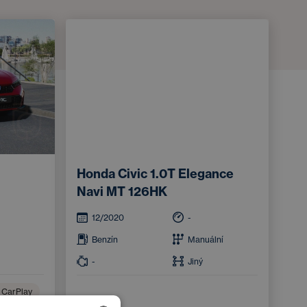
Honda Civic 1.0T Elegance
Navi MT 126HK
12/2020
-
Benzín
Manuální
-
Jiný
 CarPlay