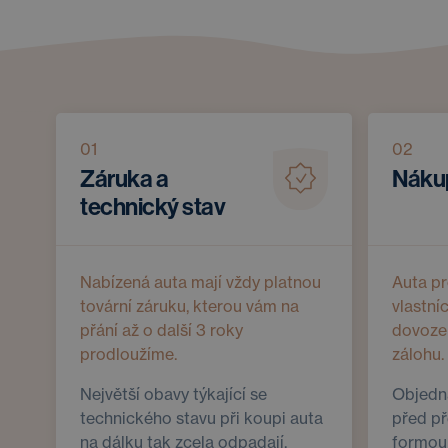
01
02
Záruka a
Nákup
technický stav
Nabízená auta mají vždy platnou
Auta p
tovární záruku, kterou vám na
vlastní
přání až o další 3 roky
dovoze
prodloužíme.
zálohu.
Největší obavy týkající se
Objedna
technického stavu při koupi auta
před př
na dálku tak zcela odpadají.
formou 