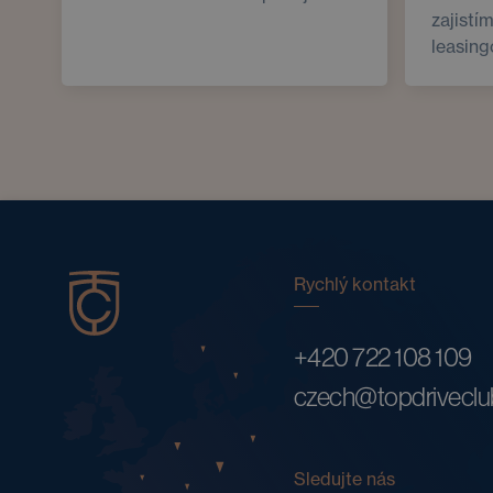
zajistí
leasing
Rychlý kontakt
+420 722 108 109
czech@topdrivecl
Sledujte nás