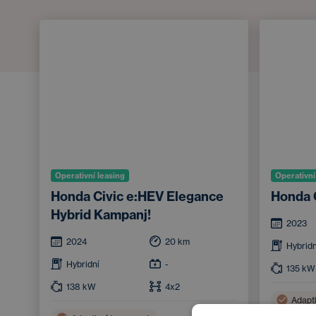
Operativní leasing
Operativní
Honda Civic e:HEV Elegance
Honda 
Hybrid Kampanj!
2023
2024
20
km
Hybridn
Hybridní
-
135
kW
138
kW
4x2
Adapt