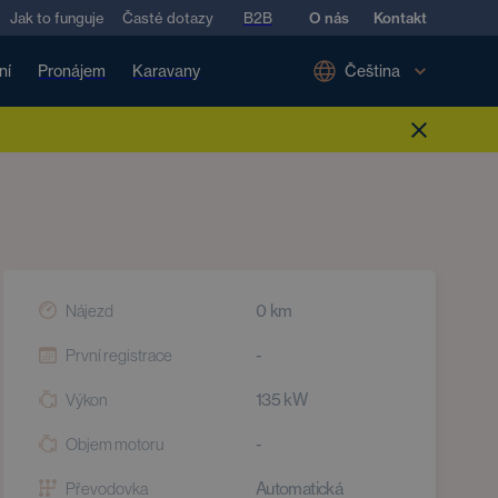
Jak to funguje
Časté dotazy
B2B
O nás
Kontakt
ní
Pronájem
Karavany
Čeština
0
km
Nájezd
-
První registrace
135
kW
Výkon
-
Objem motoru
Automatická
Převodovka