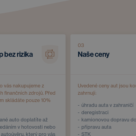
03
 bez rizika
Naše ceny
ro vás nakupujeme z
Uvedené ceny aut jsou ko
ch finančních zdrojů. Před
zahrnují:
m skládáte pouze 10%
úhradu auta v zahraničí
deregistraci
né auto doplatíte až
kamionovou dopravu d
edáním v hotovosti nebo
přípravu auta
autoúvěru, který pro vás
STK