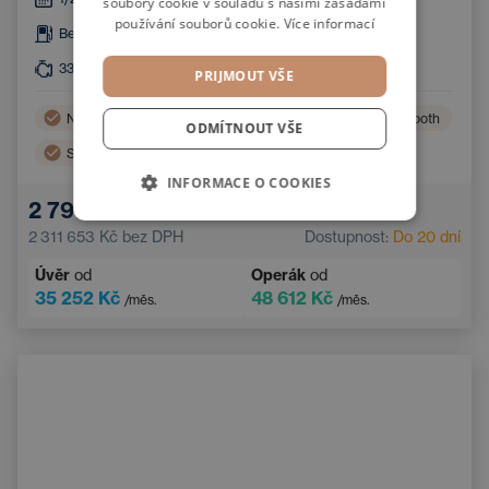
soubory cookie v souladu s našimi zásadami
používání souborů cookie.
Více informací
Benzín
Automatická
331
kW
4x4
PRIJMOUT VŠE
Navigace
Vyhřívaná sedadla vzadu
Bluetooth
ODMÍTNOUT VŠE
Sportovní sedadla
Handsfree
INFORMACE O COOKIES
Elektricky nastavitelná sedadla
2 797 100 Kč
Elektricky nastavitelná bederní opěrka
2 311 653 Kč
bez DPH
Dostupnost:
Do 20 dní
Úvěr
od
Operák
od
35 252 Kč
48 612 Kč
/měs.
/měs.