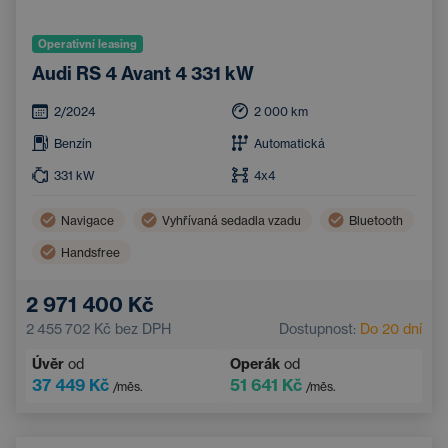
Operativní leasing
Audi RS 4 Avant 4 331 kW
2/2024
2 000
km
Benzín
Automatická
331
kW
4x4
Navigace
Vyhřívaná sedadla vzadu
Bluetooth
Handsfree
2 971 400 Kč
2 455 702 Kč
bez DPH
Dostupnost:
Do 20 dní
Úvěr
od
Operák
od
37 449 Kč
51 641 Kč
/měs.
/měs.