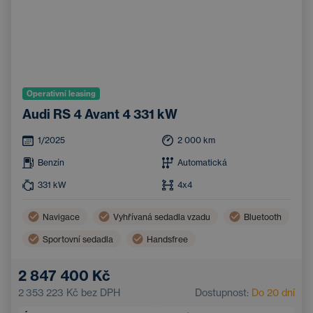
Operativní leasing
Audi RS 4 Avant 4 331 kW
1/2025
2 000
km
Benzín
Automatická
331
kW
4x4
Navigace
Vyhřívaná sedadla vzadu
Bluetooth
Sportovní sedadla
Handsfree
Elektricky nastavitelná sedadla
2 847 400 Kč
Elektricky nastavitelná bederní opěrka
2 353 223 Kč
bez DPH
Dostupnost:
Do 20 dní