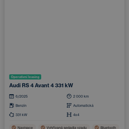
Operativní leasing
Audi RS 4 Avant 4 331 kW
6/2025
2 000
km
Benzín
Automatická
331
kW
4x4
Navigace
Vyhřívaná sedadla vzadu
Bluetooth