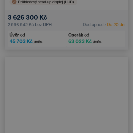
Průhledový head-up displej (HUD)
El. ovládaná panoramatická střecha
360° kamera
3 626 300 Kč
Třízónová klimatizace
Navigace
2 996 942 Kč
bez DPH
Dostupnost:
Do 20 dní
LED světlomety
Boční airbagy
Úvěr
od
Operák
od
Roletky zadních oken
Bluetooth
45 703 Kč
63 023 Kč
/měs.
/měs.
El. sklopná vnější zrcátka