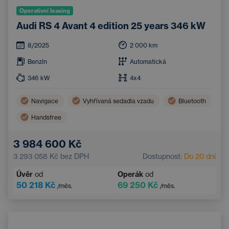
Operativní leasing
Audi RS 4 Avant 4 edition 25 years 346 kW
8/2025
2 000
km
Benzín
Automatická
346
kW
4x4
Navigace
Vyhřívaná sedadla vzadu
Bluetooth
Handsfree
3 984 600 Kč
3 293 058 Kč
bez DPH
Dostupnost:
Do 20 dní
Úvěr
od
Operák
od
50 218 Kč
69 250 Kč
/měs.
/měs.