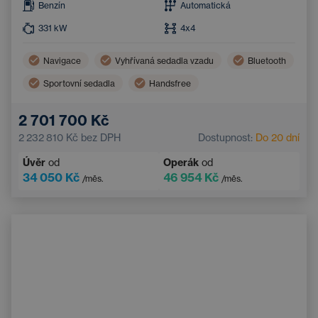
Benzín
Automatická
331
kW
4x4
Navigace
Vyhřívaná sedadla vzadu
Bluetooth
Sportovní sedadla
Handsfree
Elektricky nastavitelná sedadla
2 701 700 Kč
2 232 810 Kč
bez DPH
Dostupnost:
Do 20 dní
Úvěr
od
Operák
od
34 050 Kč
46 954 Kč
/měs.
/měs.