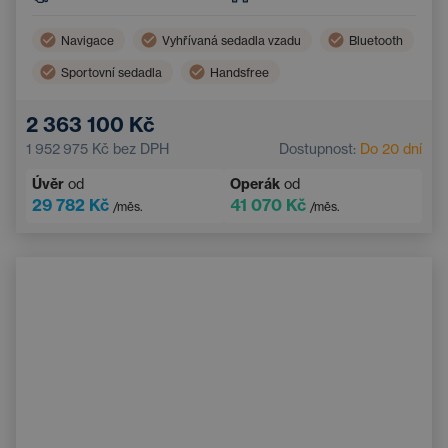
Navigace
Vyhřívaná sedadla vzadu
Bluetooth
Sportovní sedadla
Handsfree
Elektricky nastavitelná sedadla
2 363 100 Kč
1 952 975 Kč
bez DPH
Dostupnost:
Do 20 dní
Úvěr
od
Operák
od
29 782 Kč
41 070 Kč
/měs.
/měs.