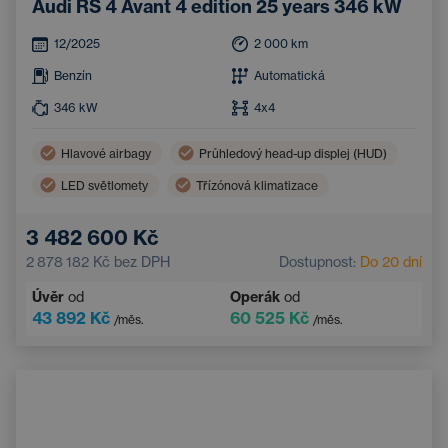
Audi RS 4 Avant 4 edition 25 years 346 kW
12/2025
2 000
km
Benzín
Automatická
346
kW
4x4
Hlavové airbagy
Průhledový head-up displej (HUD)
LED světlomety
Třízónová klimatizace
Boční airbagy
Navigace
3 482 600 Kč
El. sklopná vnější zrcátka
Ambientní osvětlení
2 878 182 Kč
bez DPH
Dostupnost:
Do 20 dní
Adaptivní tempomat
Bluetooth
Úvěr
od
Operák
od
Sportovní volant
43 892 Kč
60 525 Kč
/měs.
/měs.