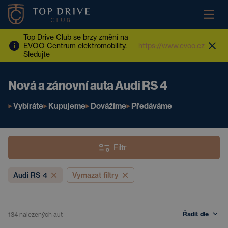
Top Drive Club se brzy změní na
EVOO Centrum elektromobility.
https://www.evoo.cz
Sledujte
Nová a zánovní auta Audi RS 4
Vybíráte
Kupujeme
Dovážíme
Předáváme
Filtr
Audi RS 4
Vymazat filtry
Řadit dle
134
nalezených aut