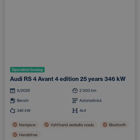
Operativní leasing
Audi RS 4 Avant 4 edition 25 years 346 kW
9/2025
2 000
km
Benzín
Automatická
346
kW
4x4
Navigace
Vyhřívaná sedadla vzadu
Bluetooth
Handsfree