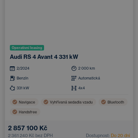
Operativní leasing
Audi RS 4 Avant 4 331 kW
2/2024
2 000
km
Benzín
Automatická
331
kW
4x4
Navigace
Vyhřívaná sedadla vzadu
Bluetooth
Handsfree
2 857 100 Kč
2 361 240 Kč
bez DPH
Dostupnost:
Do 20 dní