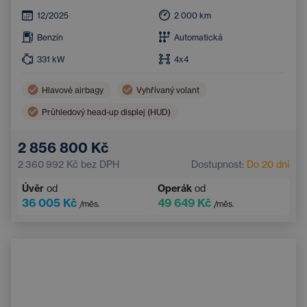
12/2025
2 000
km
Benzín
Automatická
331
kW
4x4
Hlavové airbagy
Vyhřívaný volant
Průhledový head-up displej (HUD)
El. ovládaná panoramatická střecha
360° kamera
2 856 800 Kč
Třízónová klimatizace
Navigace
2 360 992 Kč
bez DPH
Dostupnost:
Do 20 dní
LED světlomety
Boční airbagy
Úvěr
od
Operák
od
Ambientní osvětlení
Bluetooth
36 005 Kč
49 649 Kč
/měs.
/měs.
Sportovní odpružení