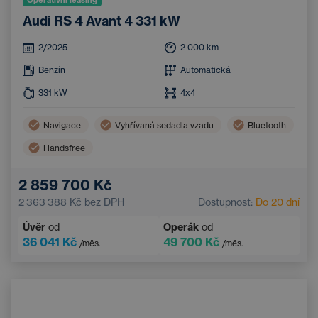
Audi RS 4 Avant 4 331 kW
2/2025
2 000
km
Benzín
Automatická
331
kW
4x4
Navigace
Vyhřívaná sedadla vzadu
Bluetooth
Handsfree
2 859 700 Kč
2 363 388 Kč
bez DPH
Dostupnost:
Do 20 dní
Úvěr
od
Operák
od
36 041 Kč
49 700 Kč
/měs.
/měs.