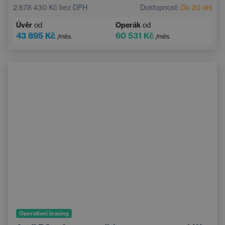
El. sklopná vnější zrcátka
Ambientní osvětlení
2 878 430 Kč
bez DPH
Dostupnost:
Do 20 dní
Adaptivní tempomat
Bluetooth
Úvěr
od
Operák
od
Sportovní volant
43 895 Kč
60 531 Kč
/měs.
/měs.
Operativní leasing