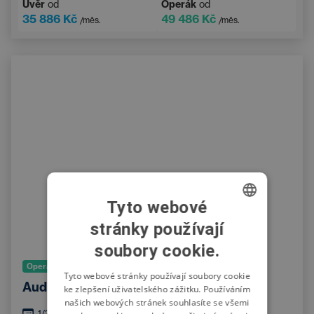
Úvěr
od
Operák
od
35 886 Kč
49 486 Kč
/měs.
/měs.
Tyto webové
stránky používají
CZECH
soubory cookie.
SWEDISH
Operativní leasing
POLISH
Tyto webové stránky používají soubory cookie
Audi RS 4 Avant 4 331 kW
ke zlepšení uživatelského zážitku. Používáním
GERMAN
našich webových stránek souhlasíte se všemi
1/2025
2 000
km