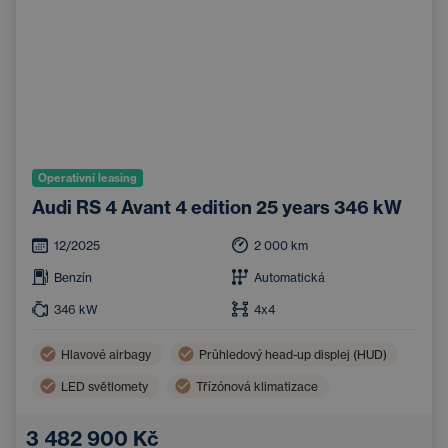
Operativní leasing
Audi RS 4 Avant 4 edition 25 years 346 kW
12/2025
2 000
km
Benzín
Automatická
346
kW
4x4
Hlavové airbagy
Průhledový head-up displej (HUD)
LED světlomety
Třízónová klimatizace
Boční airbagy
Navigace
3 482 900 Kč