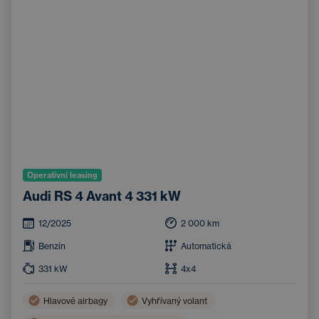
Operativní leasing
Audi RS 4 Avant 4 331 kW
12/2025
2 000
km
Benzín
Automatická
331
kW
4x4
Hlavové airbagy
Vyhřívaný volant