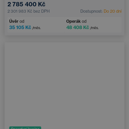
2 785 400 Kč
Třízónová klimatizace
Navigace
2 301 983 Kč
bez DPH
Dostupnost:
Do 20 dní
LED světlomety
Boční airbagy
Úvěr
od
Operák
od
Roletky zadních oken
Bluetooth
35 105 Kč
48 408 Kč
/měs.
/měs.
Sportovní odpružení
Operativní leasing