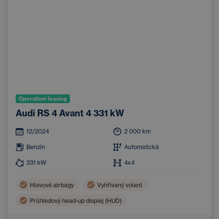
Operativní leasing
Audi RS 4 Avant 4 331 kW
12/2024
2 000
km
Benzín
Automatická
331
kW
4x4
Hlavové airbagy
Vyhřívaný volant
Průhledový head-up displej (HUD)
El. ovládaná panoramatická střecha
360° kamera