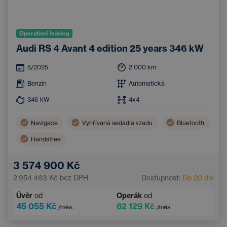
Operativní leasing
Audi RS 4 Avant 4 edition 25 years 346 kW
5/2025
2 000
km
Benzín
Automatická
346
kW
4x4
Navigace
Vyhřívaná sedadla vzadu
Bluetooth
Handsfree
3 574 900 Kč
2 954 463 Kč
bez DPH
Dostupnost:
Do 20 dní
Úvěr
od
Operák
od
45 055 Kč
62 129 Kč
/měs.
/měs.