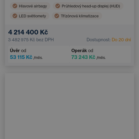
Hlavové airbagy
Průhledový head-up displej (HUD)
LED světlomety
Třízónová klimatizace
Boční airbagy
Navigace
4 214 400 Kč
El. sklopná vnější zrcátka
Ambientní osvětlení
3 482 975 Kč
bez DPH
Dostupnost:
Do 20 dní
Adaptivní tempomat
Bluetooth
Úvěr
od
Operák
od
Sportovní volant
53 115 Kč
73 243 Kč
/měs.
/měs.