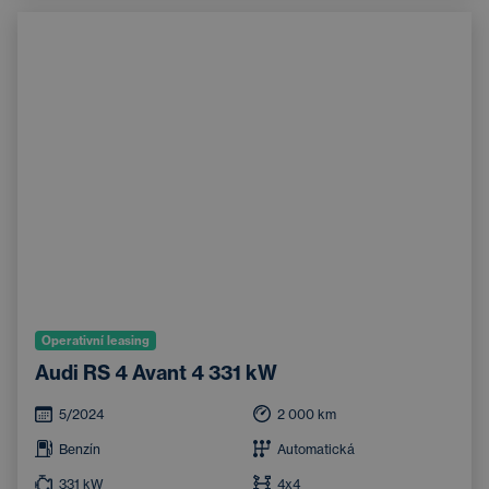
Operativní leasing
Audi RS 4 Avant 4 331 kW
5/2024
2 000
km
Benzín
Automatická
331
kW
4x4