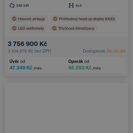
346
kW
4x4
Hlavové airbagy
Průhledový head-up displej (HUD)
LED světlomety
Třízónová klimatizace
Boční airbagy
Navigace
3 756 900 Kč
El. sklopná vnější zrcátka
Ambientní osvětlení
3 104 876 Kč
bez DPH
Dostupnost:
Do 20 dní
Adaptivní tempomat
Bluetooth
Úvěr
od
Operák
od
Sportovní volant
47 349 Kč
65 293 Kč
/měs.
/měs.