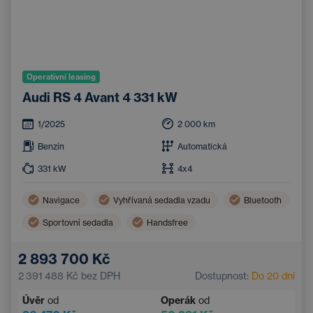
Operativní leasing
Audi RS 4 Avant 4 331 kW
1/2025
2 000
km
Benzín
Automatická
331
kW
4x4
Navigace
Vyhřívaná sedadla vzadu
Bluetooth
Sportovní sedadla
Handsfree
Elektricky nastavitelná sedadla
2 893 700 Kč
Elektricky nastavitelná bederní opěrka
2 391 488 Kč
bez DPH
Dostupnost:
Do 20 dní
Úvěr
od
Operák
od