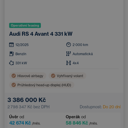
Operativní leasing
Audi RS 4 Avant 4 331 kW
12/2025
2 000
km
Benzín
Automatická
331
kW
4x4
Hlavové airbagy
Vyhřívaný volant
Průhledový head-up displej (HUD)
El. ovládaná panoramatická střecha
360° kamera
3 386 000 Kč
Třízónová klimatizace
Navigace
2 798 347 Kč
bez DPH
Dostupnost:
Do 20 dní
LED světlomety
Boční airbagy
Úvěr
od
Operák
od
Ambientní osvětlení
Bluetooth
Tažné zařízení
42 674 Kč
58 846 Kč
/měs.
/měs.