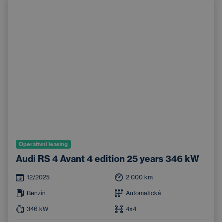
Operativní leasing
Audi RS 4 Avant 4 edition 25 years 346 kW
12/2025
2 000
km
Benzín
Automatická
346
kW
4x4